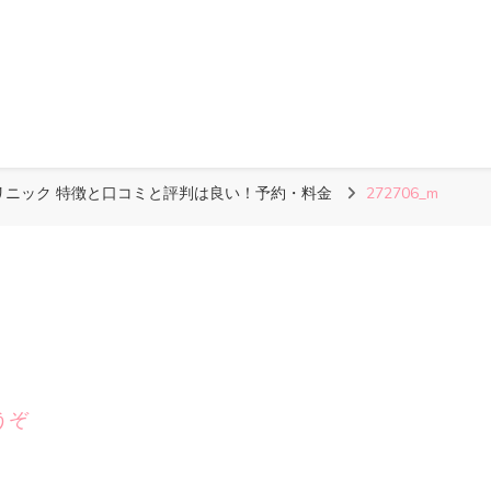
リニック 特徴と口コミと評判は良い！予約・料金
272706_m
(272706_m)
うぞ