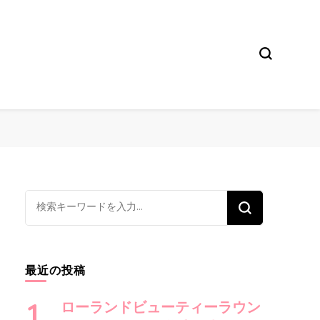
な
に
か
お
最近の投稿
探
し
ローランドビューティーラウン