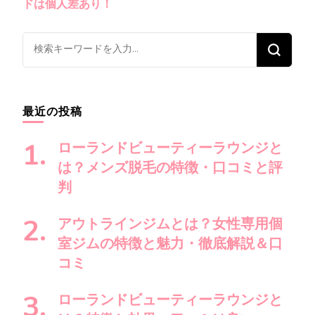
ナ
ドは個人差あり！
ビ
ゲ
な
ー
に
シ
か
ョ
お
最近の投稿
ン
探
し
ローランドビューティーラウンジと
で
は？メンズ脱毛の特徴・口コミと評
す
判
か
?
アウトラインジムとは？女性専用個
室ジムの特徴と魅力・徹底解説＆口
コミ
ローランドビューティーラウンジと