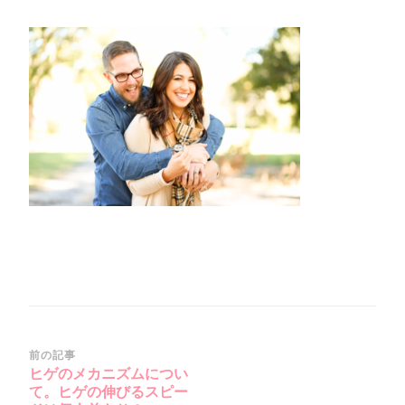
ク
リ
ー
ン
シ
ョ
ッ
ト
2020-
01-
31
18_Foytor)
投
前の記事
ヒゲのメカニズムについ
稿
て。ヒゲの伸びるスピー