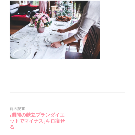
13_14-
15-
50_No-
00)
投
前の記事
1週間の献立プランダイエ
稿
ットでマイナス3キロ痩せ
ナ
る!