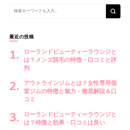
ビ
ゲ
な
ー
に
シ
か
ョ
お
最近の投稿
ン
探
し
ローランドビューティーラウンジと
で
は？メンズ脱毛の特徴・口コミと評
す
判
か
?
アウトラインジムとは？女性専用個
室ジムの特徴と魅力・徹底解説＆口
コミ
ローランドビューティーラウンジと
は？特徴と効果・口コミは良い