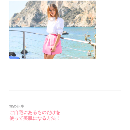
リ
ー
ン
シ
ョ
ッ
ト
2020-
02-
10
18_Fotorj)
投
前の記事
ご自宅にあるものだけを
稿
使って美肌になる方法！
ナ