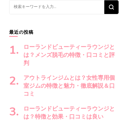
ビ
な
ゲ
に
ー
か
シ
お
最近の投稿
ョ
探
ン
し
ローランドビューティーラウンジと
で
は？メンズ脱毛の特徴・口コミと評
す
判
か
?
アウトラインジムとは？女性専用個
室ジムの特徴と魅力・徹底解説＆口
コミ
ローランドビューティーラウンジと
は？特徴と効果・口コミは良い