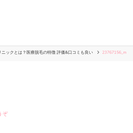
リニックとは？医療脱毛の特徴 評価&口コミも良い
23767156_m
(23767156_m)
うぞ