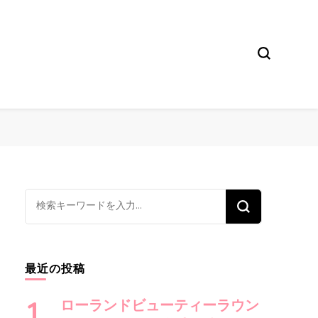
な
に
か
お
最近の投稿
探
し
ローランドビューティーラウン