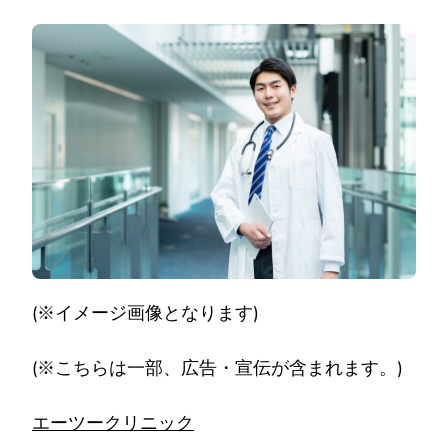
ー
ツ
ー
ク
リ
ニ
ッ
ク
と
は？
特
徴
＆
男
の
悩
み
解
(※イメージ画像となります)
消・
口
コ
(※こちらは一部、広告・宣伝が含まれます。)
ミ
は
良
エーツークリニック
い)