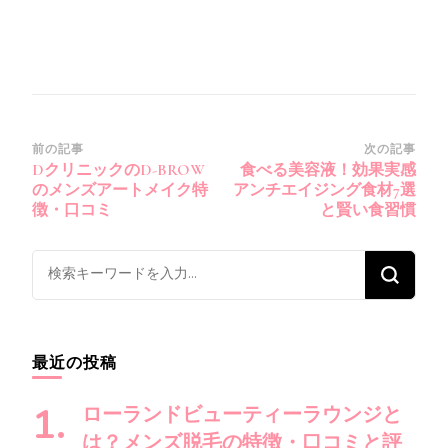
投
前の記事
次の記事
DクリニックのD-BROW
食べる美容液！効果実感
稿
のメンズアートメイク特
アンチエイジング食材7選
ナ
徴・口コミ
と賢い食習慣
ビ
ゲ
な
ー
に
シ
か
ョ
お
最近の投稿
ン
探
し
ローランドビューティーラウンジと
で
は？メンズ脱毛の特徴・口コミと評