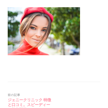
ク
リ
ー
ン
シ
ョ
ッ
ト
2020-
01-
31
0_Fotorl)
投
前の記事
ジェニークリニック 特徴
稿
と口コミ。スピーディー