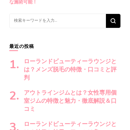
ナ
な施術可能！
ビ
ゲ
な
ー
に
シ
か
ョ
お
最近の投稿
ン
探
し
ローランドビューティーラウンジと
で
は？メンズ脱毛の特徴・口コミと評
す
判
か
?
アウトラインジムとは？女性専用個
室ジムの特徴と魅力・徹底解説＆口
コミ
ローランドビューティーラウンジと