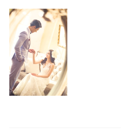
ク
リ
ー
ン
シ
ョ
ッ
ト
2020-
01-
30
3_Fotjor)