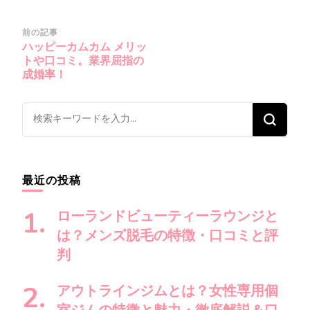
投
前の記事
ハッピーカムカム メリッ
稿
トや口コミ。業界屈指の
ナ
成婚率！
ビ
ゲ
な
ー
に
シ
か
ョ
お
最近の投稿
ン
探
し
ローランドビューティーラウンジと
で
は？メンズ脱毛の特徴・口コミと評
す
判
か
?
アウトラインジムとは？女性専用個