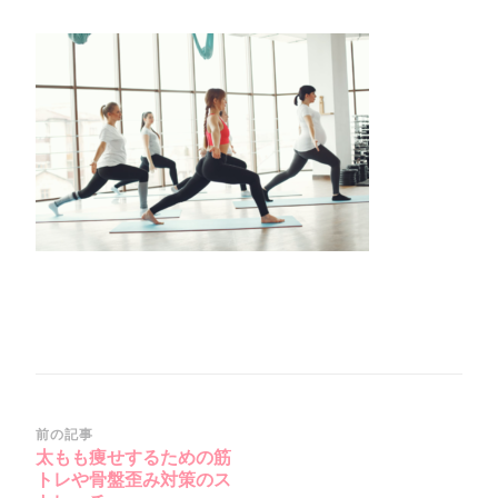
12-
11_19-
51-
36_No-
00)
投
前の記事
太もも痩せするための筋
稿
トレや骨盤歪み対策のス