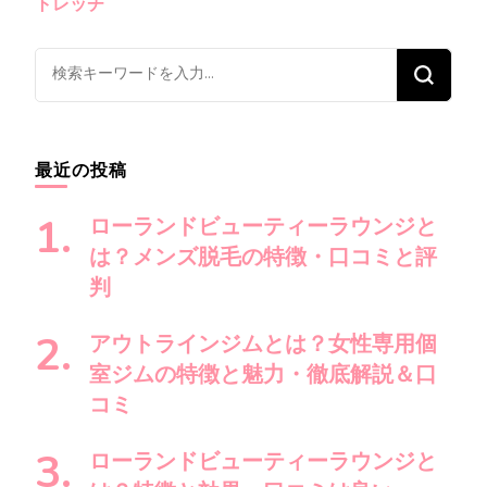
ナ
トレッチ
ビ
ゲ
な
ー
に
シ
か
ョ
お
最近の投稿
ン
探
し
ローランドビューティーラウンジと
で
は？メンズ脱毛の特徴・口コミと評
す
判
か
?
アウトラインジムとは？女性専用個
室ジムの特徴と魅力・徹底解説＆口
コミ
ローランドビューティーラウンジと