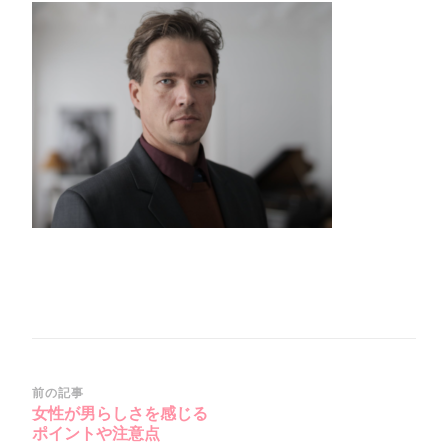
4_15-
37-
49_No-
00)
投
前の記事
女性が男らしさを感じる
稿
ポイントや注意点