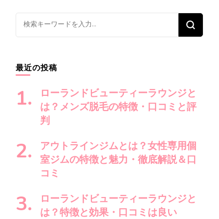
ナ
ビ
な
ゲ
に
ー
か
シ
お
最近の投稿
ョ
探
ン
し
ローランドビューティーラウンジと
で
は？メンズ脱毛の特徴・口コミと評
す
判
か
?
アウトラインジムとは？女性専用個
室ジムの特徴と魅力・徹底解説＆口
コミ
ローランドビューティーラウンジと
は？特徴と効果・口コミは良い