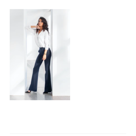
8-
29_21-
22-
39_No-
00)