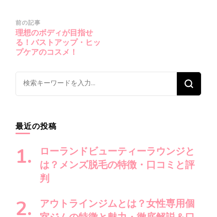
投
前の記事
理想のボディが目指せ
稿
る！バストアップ・ヒッ
ナ
プケアのコスメ！
ビ
ゲ
な
ー
に
シ
か
ョ
お
最近の投稿
ン
探
し
ローランドビューティーラウンジと
で
は？メンズ脱毛の特徴・口コミと評
す
判
か
?
アウトラインジムとは？女性専用個