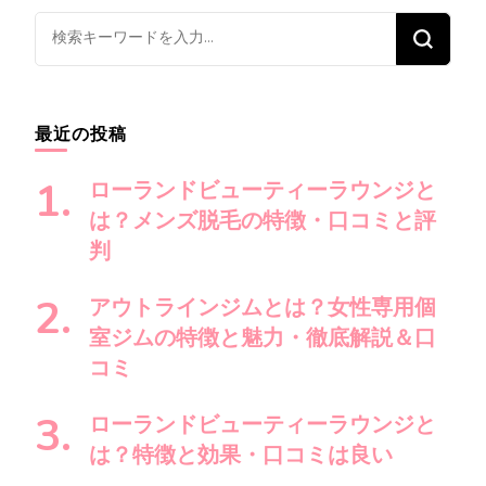
ビ
ゲ
な
ー
に
シ
か
ョ
お
最近の投稿
ン
探
し
ローランドビューティーラウンジと
で
は？メンズ脱毛の特徴・口コミと評
す
判
か
?
アウトラインジムとは？女性専用個
室ジムの特徴と魅力・徹底解説＆口
コミ
ローランドビューティーラウンジと
は？特徴と効果・口コミは良い