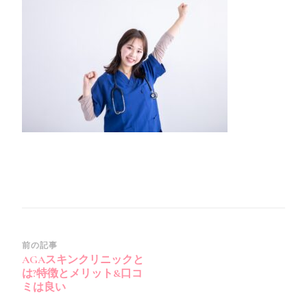
投
前の記事
AGAスキンクリニックと
稿
は?特徴とメリット&口コ
ナ
ミは良い