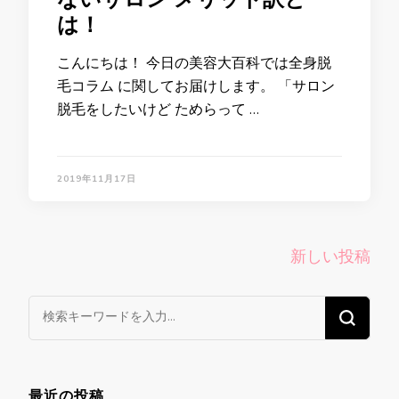
は！
こんにちは！ 今日の美容大百科では全身脱
毛コラム に関してお届けします。 「サロン
脱毛をしたいけど ためらって …
2019年11月17日
投
新しい投稿
稿
ナ
な
ビ
に
ゲ
か
ー
お
最近の投稿