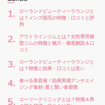
シ
探
ョ
し
ローランドビューティーラウンジと
ン
で
は？メンズ脱毛の特徴・口コミと評
す
判
か
?
アウトラインジムとは？女性専用個
室ジムの特徴と魅力・徹底解説＆口
コミ
ローランドビューティーラウンジと
は？特徴と効果・口コミは良い
食べる美容液！効果実感アンチエイ
ジング食材7選と賢い食習慣
エーツークリニックとは？特徴＆男