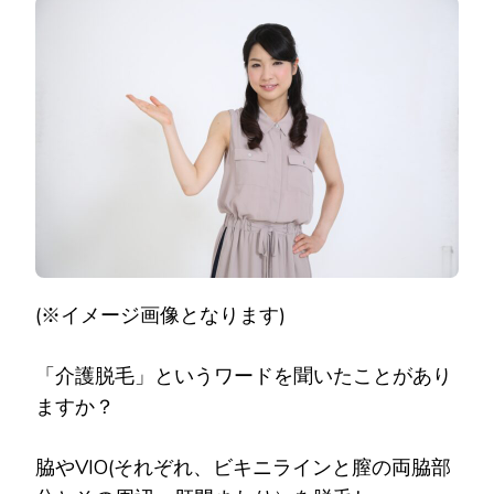
ィ
フ
女
性
の
VIO
脱
毛
は
当
た
り
前？
介
護
脱
(※イメージ画像となります)
毛
に
つ
「介護脱毛」というワードを聞いたことがあり
い
ますか？
て)
脇やVIO(それぞれ、ビキニラインと膣の両脇部