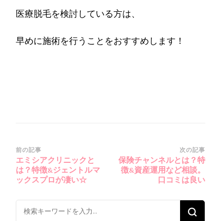
医療脱毛を検討している方は、
早めに施術を行うことをおすすめします！
投
前の記事
次の記事
エミシアクリニックと
保険チャンネルとは？特
稿
は？特徴&ジェントルマ
徴&資産運用など相談。
ナ
ックスプロが凄い☆
口コミは良い
ビ
ゲ
な
に