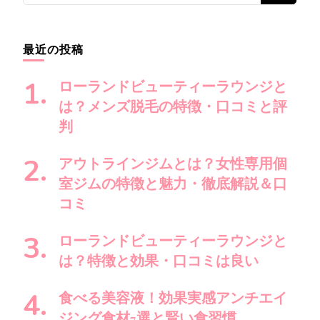
ー
シ
か
ョ
お
最近の投稿
ン
探
し
ローランドビューティーラウンジと
で
は？メンズ脱毛の特徴・口コミと評
す
判
か
?
アウトラインジムとは？女性専用個
室ジムの特徴と魅力・徹底解説＆口
コミ
ローランドビューティーラウンジと
は？特徴と効果・口コミは良い
食べる美容液！効果実感アンチエイ
ジング食材7選と賢い食習慣