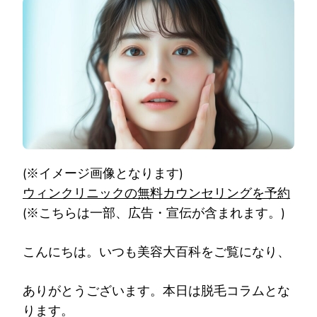
ク
リ
ニ
ッ
ク
と
は？
特
徴
＆
脱
毛
の
(※イメージ画像となります)
効
果・
ウィンクリニックの無料カウンセリングを予約
口
(※こちらは一部、広告・宣伝が含まれます。)
コ
ミ
は
こんにちは。いつも美容大百科をご覧になり、
良
い)
ありがとうございます。本日は脱毛コラムとな
ります。