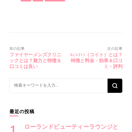
投
前の記事
次の記事
ファイヤーメンズクリニ
KOiTO（コイト）とは？
稿
ックとは？魅力と特徴＆
特徴と料金・効果＆口コ
ナ
口コミは良い
ミ・評判
ビ
ゲ
な
ー
に
シ
か
ョ
お
最近の投稿
ン
探
し
ローランドビューティーラウンジと