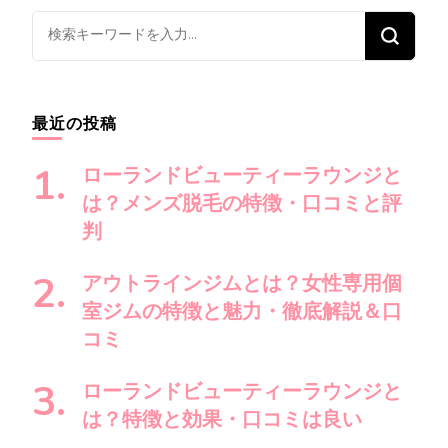
ビ
ゲ
な
ー
に
シ
か
ョ
お
最近の投稿
ン
探
し
ローランドビューティーラウンジと
で
は？メンズ脱毛の特徴・口コミと評
す
判
か
?
アウトラインジムとは？女性専用個
室ジムの特徴と魅力・徹底解説＆口
コミ
ローランドビューティーラウンジと
は？特徴と効果・口コミは良い