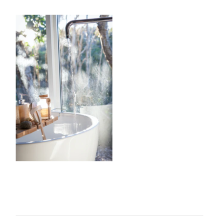
8-
9_8-
20-
5_No-
00)