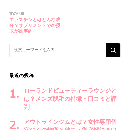
投
前の記事
エラスチンとはどんな成
稿
分？サプリメントでの摂
ナ
取が効率的
ビ
ゲ
な
ー
に
シ
か
ョ
お
最近の投稿
ン
探
し
ローランドビューティーラウンジと
で
は？メンズ脱毛の特徴・口コミと評
す
判
か
?
アウトラインジムとは？女性専用個