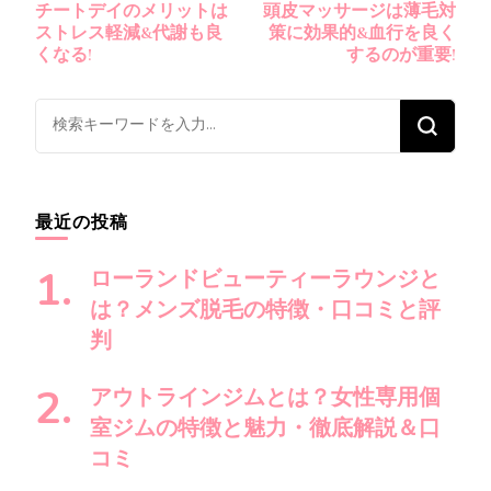
チートデイのメリットは
頭皮マッサージは薄毛対
稿
ストレス軽減&代謝も良
策に効果的&血行を良く
ナ
くなる!
するのが重要!
ビ
ゲ
な
ー
に
シ
か
ョ
お
最近の投稿
ン
探
し
ローランドビューティーラウンジと
で
は？メンズ脱毛の特徴・口コミと評
す
判
か
?
アウトラインジムとは？女性専用個
室ジムの特徴と魅力・徹底解説＆口
コミ