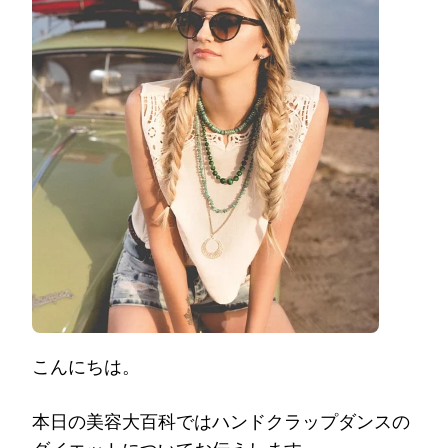
ッ
プ
ダ
ン
ス
で
ダ
イ
エ
ッ
ト)
こんにちは。
本日の美容大百科ではハンドクラップダンスの