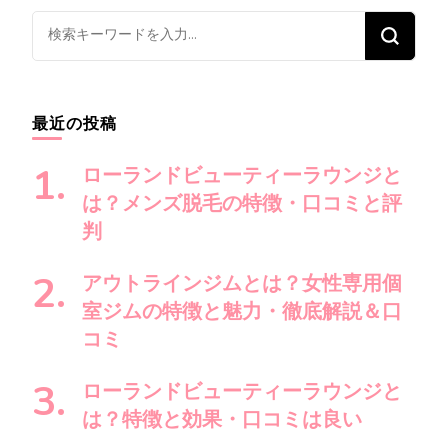
ビ
ゲ
な
ー
に
シ
か
ョ
お
最近の投稿
ン
探
し
ローランドビューティーラウンジと
で
は？メンズ脱毛の特徴・口コミと評
す
判
か
?
アウトラインジムとは？女性専用個
室ジムの特徴と魅力・徹底解説＆口
コミ
ローランドビューティーラウンジと
は？特徴と効果・口コミは良い