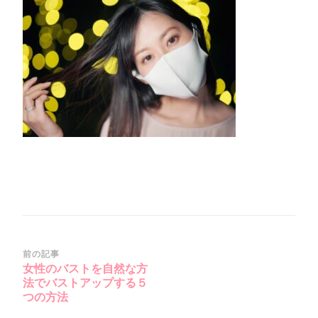
投
前の記事
女性のバストを自然な方
稿
法でバストアップする５
ナ
つの方法