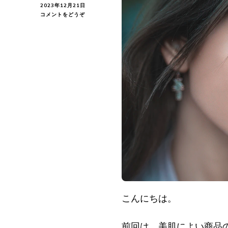
2023年12月21日
(肌
コメントをどうぞ
の
タ
ー
ン
オ
ー
バ
ー
と
は!?
肌
の
豆
知
識
情
報)
こんにちは。
前回は、美肌によい商品