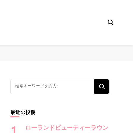
な
に
か
お
最近の投稿
探
し
ローランドビューティーラウン