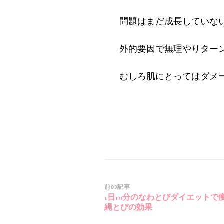
問題はまだ成長していな
外的要因で無理やりター
むしろ肌にとってはダメ
投
前の記事
1日10分のなわとびダイエットで
稿
縄とびの効果
ナ