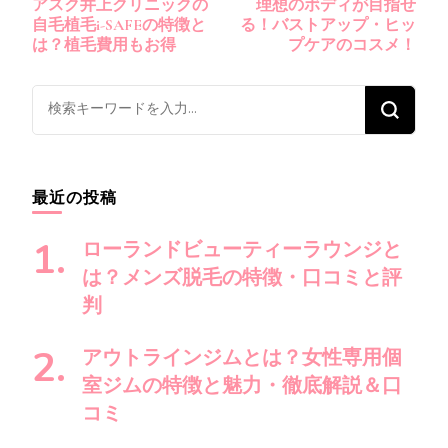
アスク井上クリニックの
理想のボディが目指せ
稿
自毛植毛i-SAFEの特徴と
る！バストアップ・ヒッ
ナ
は？植毛費用もお得
プケアのコスメ！
ビ
ゲ
な
ー
に
シ
か
ョ
お
最近の投稿
ン
探
し
ローランドビューティーラウンジと
で
は？メンズ脱毛の特徴・口コミと評
す
判
か
?
アウトラインジムとは？女性専用個
室ジムの特徴と魅力・徹底解説＆口
コミ