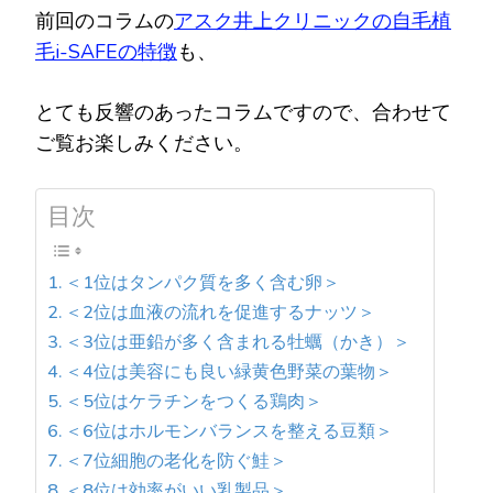
前回のコラムの
アスク井上クリニックの自毛植
毛i-SAFEの特徴
も、
とても反響のあったコラムですので、合わせて
ご覧お楽しみください。
目次
＜1位はタンパク質を多く含む卵＞
＜2位は血液の流れを促進するナッツ＞
＜3位は亜鉛が多く含まれる牡蠣（かき）＞
＜4位は美容にも良い緑黄色野菜の葉物＞
＜5位はケラチンをつくる鶏肉＞
＜6位はホルモンバランスを整える豆類＞
＜7位細胞の老化を防ぐ鮭＞
＜8位は効率がいい乳製品＞