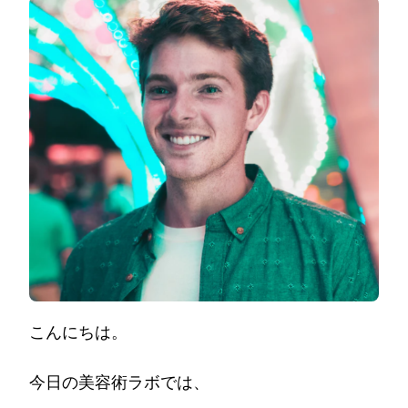
に
良
い
食
べ
物
は
何？
ラ
ン
キ
ン
グ
TOP10
を
ご
紹
介！)
こんにちは。
今日の美容術ラボでは、